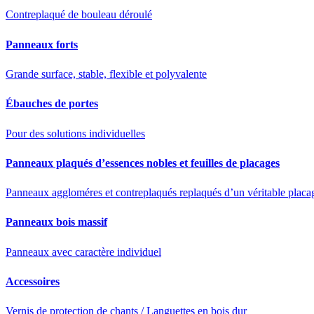
Contreplaqué de bouleau déroulé
Panneaux forts
Grande surface, stable, flexible et polyvalente
Ébauches de portes
Pour des solutions individuelles
Panneaux plaqués d’essences nobles et feuilles de placages
Panneaux aggloméres et contreplaqués replaqués d’un véritable placag
Panneaux bois massif
Panneaux avec caractère individuel
Accessoires
Vernis de protection de chants / Languettes en bois dur