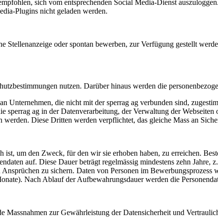
 empfohlen, sich vom entsprechenden Social Media-Dienst auszuloggen.
edia-Plugins nicht geladen werden.
 eine Stellenanzeige oder spontan bewerben, zur Verfügung gestellt we
hutzbestimmungen nutzen. Darüber hinaus werden die personenbezogen
 Unternehmen, die nicht mit der sperrag ag verbunden sind, zugestimmt
 die sperrag ag in der Datenverarbeitung, der Verwaltung der Webseite
 werden. Diese Dritten werden verpflichtet, das gleiche Mass an Siche
ch ist, um den Zweck, für den wir sie erhoben haben, zu erreichen. Bes
ndaten auf. Diese Dauer beträgt regelmässig mindestens zehn Jahre, z
on Ansprüchen zu sichern. Daten von Personen im Bewerbungsprozess
onate). Nach Ablauf der Aufbewahrungsdauer werden die Personendate
de Massnahmen zur Gewährleistung der Datensicherheit und Vertraulic