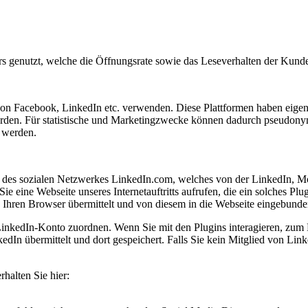
rs genutzt, welche die Öffnungsrate sowie das Leseverhalten der Kunde
von Facebook, LinkedIn etc. verwenden. Diese Plattformen haben eigen
erden. Für statistische und Marketingzwecke können dadurch pseudony
t werden.
des sozialen Netzwerkes LinkedIn.com, welches von der LinkedIn, Mou
eine Webseite unseres Internetauftritts aufrufen, die ein solches Plug
n Ihren Browser übermittelt und von diesem in die Webseite eingebund
LinkedIn-Konto zuordnen. Wenn Sie mit den Plugins interagieren, zum 
dIn übermittelt und dort gespeichert. Falls Sie kein Mitglied von Linke
halten Sie hier: