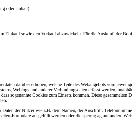
ng oder -Inhalt)
 um Einkauf sowie den Verkauf abzuwickeln. Für die Auskunft der Bonitä
herdaten darüber erhoben, welche Teile des Webangebots vom jeweilig
ystems, Weblogs und anderer Verbindungsdaten erfasst werden, unabhä
lich, dass sogenannte Cookies zum Einsatz kommen. Diese gesammelten 
nnen.
n Daten der Nutzer wie z.B. dem Namen, der Anschrift, Telefonnumm
bseiten-Formulare ausgefüllt werden oder die sperrag ag auf andere Wei