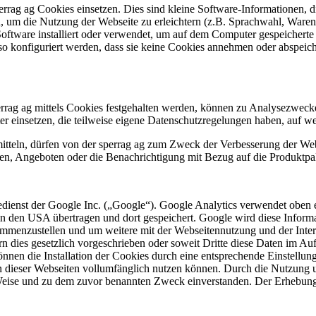
perrag ag Cookies einsetzen. Dies sind kleine Software-Informationen
, um die Nutzung der Webseite zu erleichtern (z.B. Sprachwahl, Warenk
oftware installiert oder verwendet, um auf dem Computer gespeichert
o konfiguriert werden, dass sie keine Cookies annehmen oder abspeich
rrag ag mittels Cookies festgehalten werden, können zu Analysezweck
er einsetzen, die teilweise eigene Datenschutzregelungen haben, auf we
ermitteln, dürfen von der sperrag ag zum Zweck der Verbesserung der W
n, Angeboten oder die Benachrichtigung mit Bezug auf die Produktpal
edienst der Google Inc. („Google“). Google Analytics verwendet oben
in den USA übertragen und dort gespeichert. Google wird diese Infor
usammenzustellen und um weitere mit der Webseitennutzung und der Int
rn dies gesetzlich vorgeschrieben oder soweit Dritte diese Daten im Au
nen die Installation der Cookies durch eine entsprechende Einstellun
en dieser Webseiten vollumfänglich nutzen können. Durch die Nutzung u
Weise und zu dem zuvor benannten Zweck einverstanden. Der Erhebung