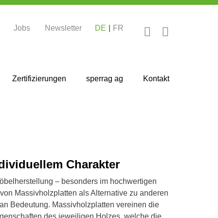
Jobs
Newsletter
DE
FR
Zertifizierungen
sperrag ag
Kontakt
dividuellem Charakter
öbelherstellung – besonders im hochwertigen
 von Massivholzplatten als Alternative zu anderen
an Bedeutung. Massivholzplatten vereinen die
Eigenschaften des jeweiligen Holzes, welche die