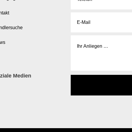
ntakt
ndlersuche
ws
ziale Medien