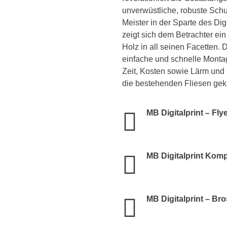
unverwüstliche
, robuste Sch
Meister
i
n
der Sparte des Dig
zeigt sich dem Betrachter ei
Holz in all seinen Facetten.
D
einfache und schnelle Monta
Zeit, K
osten sowie Lärm und S
die bestehenden Fliesen gek
MB Digitalprint – Fly
MB Digitalprint Kom
MB Digitalprint – Br