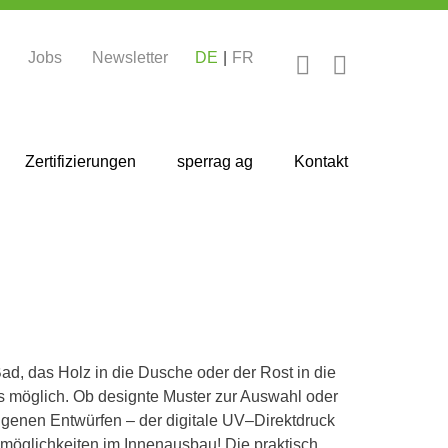
Jobs
Newsletter
DE
FR
Zertifizierungen
sperrag ag
Kontakt
ad, das Holz in die Dusche
oder der Rost in die
es möglich. Ob designte Muster zur Auswahl oder
eigenen Entwürfen – der digitale
UV
–
Direktdruck
smöglichkeit
en
im Innenausbau!
Die
praktisch