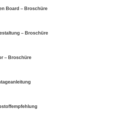
hen Board – Broschüre
gestaltung – Broschüre
ior – Broschüre
ntageanleitung
ebstoffempfehlung