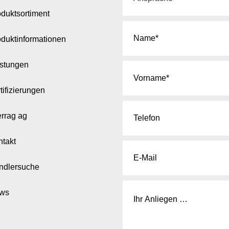
duktsortiment
oduktinformationen
istungen
tifizierungen
errag ag
ntakt
ndlersuche
ws