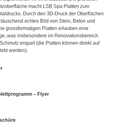
utzoberfläche macht LSB
Spa
Platten
zum
italdrucks
.
Durch den 3D-Druck der Oberflächen
n täuschend e
chtes Bild von Stein, Beton und
ie grossformatigen Platten erlauben eine
ge, was insbesondere im Renovationsbereich
chmutz erspart (die Platten können direkt auf
lebt werden).
er
plettprogramm – Flyer
oschüre