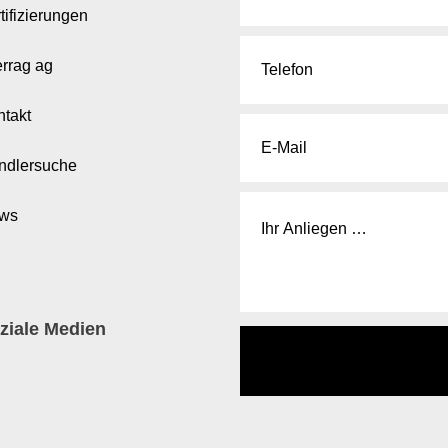
tifizierungen
errag ag
ntakt
ndlersuche
ws
ziale Medien