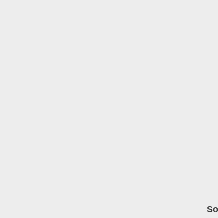
Pro
Pr
Le
Zer
sp
Ko
Hä
Ne
So