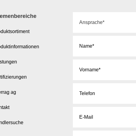
emenbereiche
duktsortiment
oduktinformationen
istungen
tifizierungen
errag ag
ntakt
ndlersuche